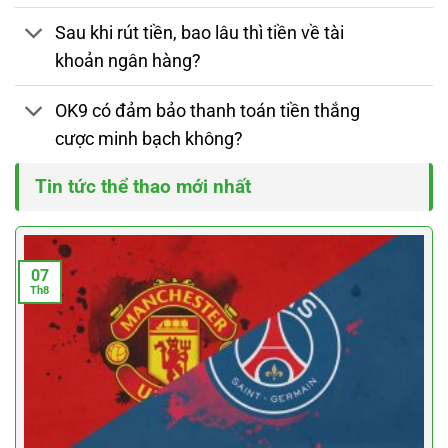
Sau khi rút tiền, bao lâu thì tiền về tài
khoản ngân hàng?
OK9 có đảm bảo thanh toán tiền thắng
cược minh bạch không?
Tin tức thể thao mới nhất
07
Th8