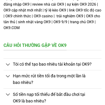
đăng nhập OK9 | review nhà cái OK9 | sự kiện OK9 2026 |
OK9 cập nhật mới nhất | tỷ lệ kèo OK9 | link OK9 tốc độ cao
| OK9 chính thức | OK9 casino | trải nghiệm OK9 | OK9 cho
tân thủ | sinh nhật vàng OK9 | OK9 9/9 | trang chủ OK9 |
OK9.COM
CÂU HỎI THƯỜNG GẶP VỀ OK9
Tôi có thể tạo bao nhiêu tài khoản tại OK9?
Hạn mức rút tiền tối đa trong một lần là
bao nhiêu?
Số tiền nạp tối thiểu để bắt đầu chơi tại
OK9 là bao nhiêu?