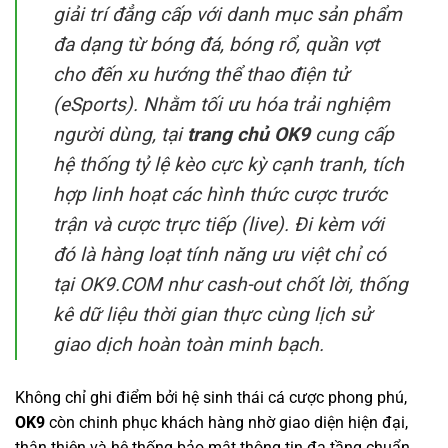
giải trí đẳng cấp với danh mục sản phẩm
đa dạng từ bóng đá, bóng rổ, quần vợt
cho đến xu hướng thể thao điện tử
(eSports). Nhằm tối ưu hóa trải nghiệm
người dùng, tại
trang chủ OK9
cung cấp
hệ thống tỷ lệ kèo cực kỳ cạnh tranh, tích
hợp linh hoạt các hình thức cược trước
trận và cược trực tiếp (live). Đi kèm với
đó là hàng loạt tính năng ưu việt chỉ có
tại OK9.COM như cash-out chốt lời, thống
kê dữ liệu thời gian thực cùng lịch sử
giao dịch hoàn toàn minh bạch.
Không chỉ ghi điểm bởi hệ sinh thái cá cược phong phú,
OK9
còn chinh phục khách hàng nhờ giao diện hiện đại,
thân thiện và hệ thống bảo mật thông tin đa tầng chuẩn