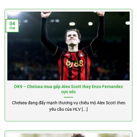
04
Th8
OK9 – Chelsea mua gấp Alex Scott thay Enzo Fernandez
cực sốc
Chelsea đang đẩy mạnh thương vụ chiêu mộ Alex Scott theo
yêu cầu của HLV [...]