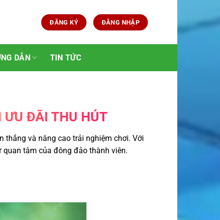
ĐĂNG KÝ
ĐĂNG NHẬP
NG DẪN
TIN TỨC
 ƯU ĐÃI THU HÚT
ến thắng và nâng cao trải nghiệm chơi. Với
sự quan tâm của đông đảo thành viên.