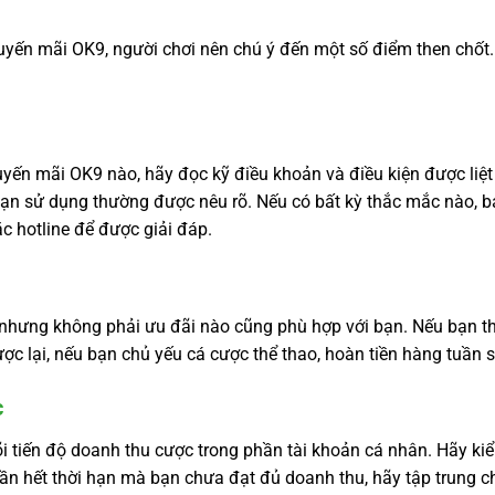
huyến mãi OK9, người chơi nên chú ý đến một số điểm then chốt
uyến mãi OK9 nào, hãy đọc kỹ điều khoản và điều kiện được liệt 
 hạn sử dụng thường được nêu rõ. Nếu có bất kỳ thắc mắc nào, bạ
c hotline để được giải đáp.
nhưng không phải ưu đãi nào cũng phù hợp với bạn. Nếu bạn thí
ợc lại, nếu bạn chủ yếu cá cược thể thao, hoàn tiền hàng tuần sẽ
c
 tiến độ doanh thu cược trong phần tài khoản cá nhân. Hãy ki
ần hết thời hạn mà bạn chưa đạt đủ doanh thu, hãy tập trung c