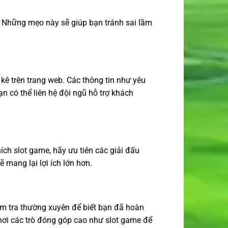
. Những mẹo này sẽ giúp bạn tránh sai lầm
kê trên trang web. Các thông tin như yêu
n có thể liên hệ đội ngũ hỗ trợ khách
ch slot game, hãy ưu tiên các giải đấu
 mang lại lợi ích lớn hơn.
ểm tra thường xuyên để biết bạn đã hoàn
hơi các trò đóng góp cao như slot game để