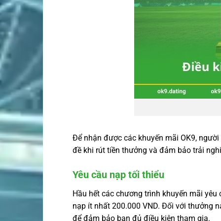
Để nhận được các khuyến mãi OK9, người ch
đề khi rút tiền thưởng và đảm bảo trải ng
Yêu cầu nạp tối thiểu
Hầu hết các chương trình khuyến mãi yêu c
nạp ít nhất 200.000 VND. Đối với thưởng nạ
để đảm bảo bạn đủ điều kiện tham gia.