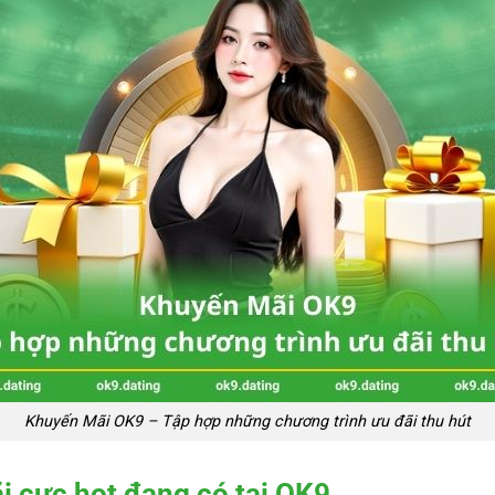
Khuyến Mãi OK9 – Tập hợp những chương trình ưu đãi thu hút
 cực hot đang có tại OK9