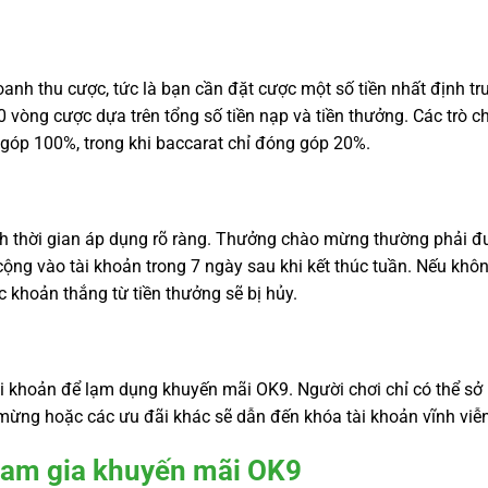
nh thu cược, tức là bạn cần đặt cược một số tiền nhất định trướ
vòng cược dựa trên tổng số tiền nạp và tiền thưởng. Các trò c
 góp 100%, trong khi baccarat chỉ đóng góp 20%.
h thời gian áp dụng rõ ràng. Thưởng chào mừng thường phải đư
cộng vào tài khoản trong 7 ngày sau khi kết thúc tuần. Nếu kh
c khoản thắng từ tiền thưởng sẽ bị hủy.
i khoản để lạm dụng khuyến mãi OK9. Người chơi chỉ có thể sở 
mừng hoặc các ưu đãi khác sẽ dẫn đến khóa tài khoản vĩnh viễn
tham gia khuyến mãi OK9