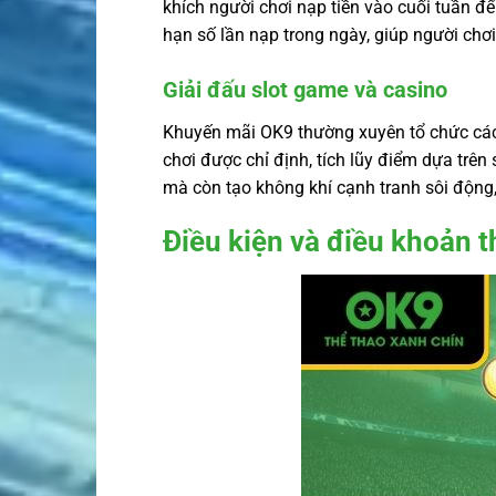
khích người chơi nạp tiền vào cuối tuần để
hạn số lần nạp trong ngày, giúp người chơi
Giải đấu slot game và casino
Khuyến mãi OK9 thường xuyên tổ chức các g
chơi được chỉ định, tích lũy điểm dựa trên
mà còn tạo không khí cạnh tranh sôi động,
Điều kiện và điều khoản 