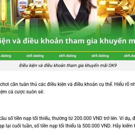
Điều kiện và điều khoản tham gia khuyến mãi OK9
ơi cần tuân thủ các điều kiện và điều khoản cụ thể. Hiểu rõ n
hiệm cá cược suôn sẻ:
ầu số tiền nạp tối thiểu, thường từ 200.000 VND trở lên. Ví d
p lại cuối tuần, số tiền nạp tối thiểu là 500.000 VND. Hãy kiểm 