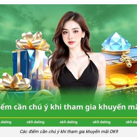
Các điểm cần chú ý khi tham gia khuyến mãi OK9