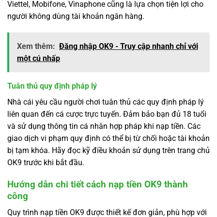
Viettel, Mobifone, Vinaphone cũng là lựa chọn tiện lợi cho
người không dùng tài khoản ngân hàng.
Xem thêm:
Đăng nhập OK9 - Truy cập nhanh chỉ với
một cú nhấp
Tuân thủ quy định pháp lý
Nhà cái yêu cầu người chơi tuân thủ các quy định pháp lý
liên quan đến cá cược trực tuyến. Đảm bảo bạn đủ 18 tuổi
và sử dụng thông tin cá nhân hợp pháp khi nạp tiền. Các
giao dịch vi phạm quy định có thể bị từ chối hoặc tài khoản
bị tạm khóa. Hãy đọc kỹ điều khoản sử dụng trên trang chủ
OK9 trước khi bắt đầu.
Hướng dẫn chi tiết cách nạp tiền OK9 thành
công
Quy trình nạp tiền OK9 được thiết kế đơn giản, phù hợp với