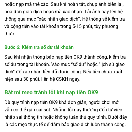
hoặc nạp mã thẻ cào. Sau khi hoàn tất, chụp ảnh biên lai,
hóa đơn giao dịch hoặc mã xác nhận. Tải ảnh này lên hệ
thống qua mục “xác nhận giao dịch”. Hệ thống sẽ kiểm tra
và cộng tiền vào tài khoản trong 5-15 phút, tùy phương
thức.
Bước 6: Kiểm tra số dư tài khoản
Sau khi nhận thông báo nạp tiền OK9 thành công, kiểm tra
số dư trong tài khoản. Vào mục “số dư” hoặc “lịch sử giao
dịch” để xác nhận tiền đã được cộng. Nếu tiền chưa xuất
hiện sau 30 phút, liên hệ CSKH ngay.
Bật mí mẹo tránh lỗi khi nạp tiền OK9
Dù quy trình nạp tiền OK9 khá đơn giản, người chơi mới
vẫn có thể gặp sai sót. Những lỗi này thường đến từ việc
nhập sai thông tin hoặc không tuân thủ quy trình. Dưới đây
là các mẹo thực tế để đảm bảo giao dịch luôn thành công.