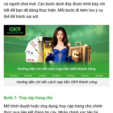
cả người chơi mới. Các bước dưới đây được trình bày chi
tiết để bạn dễ dàng thực hiện. Mỗi bước đi kèm lưu ý cụ
thể để tránh sai sót.
Hướng dẫn chi tiết cách nạp tiền OK9 thành công
Bước 1: Truy cập trang chủ
Mở trình duyệt hoặc ứng dụng, truy cập trang chủ chính
thức qua liên kết đáng tin cậy. Nhập chính xác tên tài