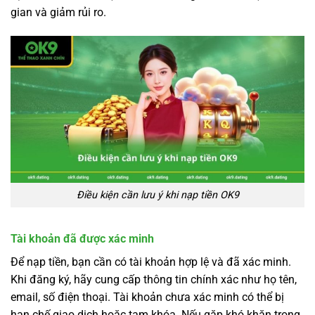
gian và giảm rủi ro.
Điều kiện cần lưu ý khi nạp tiền OK9
Tài khoản đã được xác minh
Để nạp tiền, bạn cần có tài khoản hợp lệ và đã xác minh.
Khi đăng ký, hãy cung cấp thông tin chính xác như họ tên,
email, số điện thoại. Tài khoản chưa xác minh có thể bị
hạn chế giao dịch hoặc tạm khóa. Nếu gặp khó khăn trong